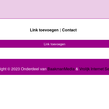
Link toevoegen
Contact
Link toevoegen
ight © 2023 Onderdeel van
BaakmanMedia
&
Vrolijk Internet S