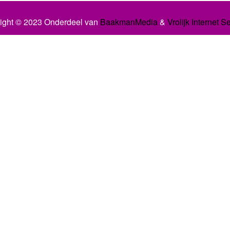
ight © 2023 Onderdeel van
BaakmanMedia
&
Vrolijk Internet S