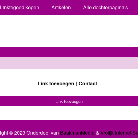
Linktegoed kopen
Artikelen
Alle dochterpagina's
Link toevoegen
Contact
Link toevoegen
ight © 2023 Onderdeel van
BaakmanMedia
&
Vrolijk Internet S