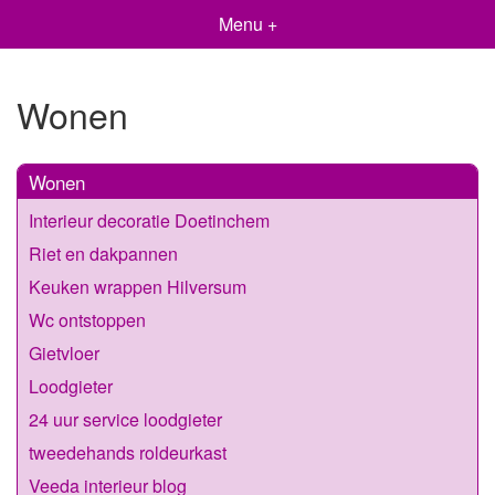
Menu +
Wonen
Wonen
Interieur decoratie Doetinchem
Riet en dakpannen
Keuken wrappen Hilversum
Wc ontstoppen
Gietvloer
Loodgieter
24 uur service loodgieter
tweedehands roldeurkast
Veeda interieur blog