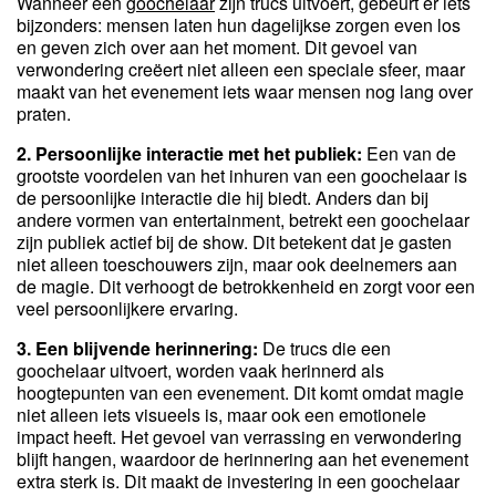
Wanneer een
goochelaar
zijn trucs uitvoert, gebeurt er iets
bijzonders: mensen laten hun dagelijkse zorgen even los
en geven zich over aan het moment. Dit gevoel van
verwondering creëert niet alleen een speciale sfeer, maar
maakt van het evenement iets waar mensen nog lang over
praten.
2. Persoonlijke interactie met het publiek:
Een van de
grootste voordelen van het inhuren van een goochelaar is
de persoonlijke interactie die hij biedt. Anders dan bij
andere vormen van entertainment, betrekt een goochelaar
zijn publiek actief bij de show. Dit betekent dat je gasten
niet alleen toeschouwers zijn, maar ook deelnemers aan
de magie. Dit verhoogt de betrokkenheid en zorgt voor een
veel persoonlijkere ervaring.
3. Een blijvende herinnering:
De trucs die een
goochelaar uitvoert, worden vaak herinnerd als
hoogtepunten van een evenement. Dit komt omdat magie
niet alleen iets visueels is, maar ook een emotionele
impact heeft. Het gevoel van verrassing en verwondering
blijft hangen, waardoor de herinnering aan het evenement
extra sterk is. Dit maakt de investering in een goochelaar