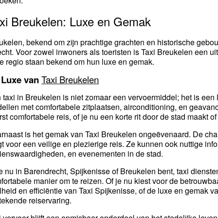
oeken.
xi Breukelen: Luxe en Gemak
ukelen, bekend om zijn prachtige grachten en historische gebou
echt. Voor zowel inwoners als toeristen is Taxi Breukelen een ui
e regio staan bekend om hun luxe en gemak.
 Luxe van
Taxi Breukelen
 taxi in Breukelen is niet zomaar een vervoermiddel; het is een 
ellen met comfortabele zitplaatsen, airconditioning, en geavan
erst comfortabele reis, of je nu een korte rit door de stad maakt
rnaast is het gemak van Taxi Breukelen ongeëvenaard. De chauf
gt voor een veilige en plezierige reis. Ze kunnen ook nuttige inf
ienswaardigheden, en evenementen in de stad.
je nu in Barendrecht, Spijkenisse of Breukelen bent, taxi dienst
fortabele manier om te reizen. Of je nu kiest voor de betrouwba
lheid en efficiëntie van Taxi Spijkenisse, of de luxe en gemak v
stekende reiservaring.
i vervoer blijft een onmisbaar onderdeel van het stedelijke leve