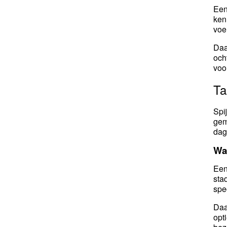
Een
ken
voe
Daa
och
voo
Ta
Spi
gem
dag
Wa
Een
sta
spe
Daa
opt