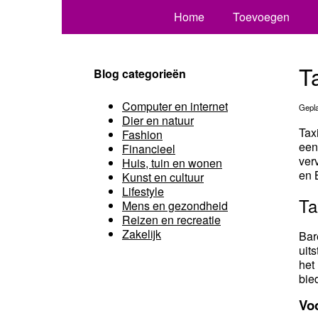
Home
Toevoegen
T
Blog categorieën
Computer en internet
Gepla
Dier en natuur
Tax
Fashion
een
Financieel
ver
Huis, tuin en wonen
en 
Kunst en cultuur
Lifestyle
Ta
Mens en gezondheid
Reizen en recreatie
Zakelijk
Bar
uit
het
bie
Vo