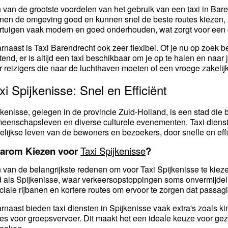
 van de grootste voordelen van het gebruik van een taxi in Bar
nen de omgeving goed en kunnen snel de beste routes kiezen, ze
rtuigen vaak modern en goed onderhouden, wat zorgt voor een c
rnaast is Taxi Barendrecht ook zeer flexibel. Of je nu op zoek be
tend, er is altijd een taxi beschikbaar om je op te halen en naar
r reizigers die naar de luchthaven moeten of een vroege zakeli
xi Spijkenisse: Snel en Efficiënt
jkenisse, gelegen in de provincie Zuid-Holland, is een stad die
eenschapsleven en diverse culturele evenementen. Taxi diensten
elijkse leven van de bewoners en bezoekers, door snelle en effi
arom Kiezen voor
Taxi Spijkenisse
?
 van de belangrijkste redenen om voor Taxi Spijkenisse te kiezen
d als Spijkenisse, waar verkeersopstoppingen soms onvermijdeli
ciale rijbanen en kortere routes om ervoor te zorgen dat passa
rnaast bieden taxi diensten in Spijkenisse vaak extra's zoals kind
ies voor groepsvervoer. Dit maakt het een ideale keuze voor gez