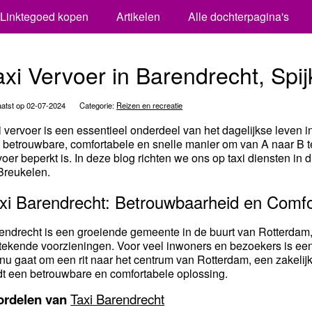
Linktegoed kopen
Artikelen
Alle dochterpagina's
axi Vervoer in Barendrecht, Spi
atst op 02-07-2024
Categorie:
Reizen en recreatie
i vervoer is een essentieel onderdeel van het dagelijkse leven 
 betrouwbare, comfortabele en snelle manier om van A naar B 
voer beperkt is. In deze blog richten we ons op taxi diensten in 
Breukelen.
xi Barendrecht: Betrouwbaarheid en Comfo
endrecht is een groeiende gemeente in de buurt van Rotterdam,
stekende voorzieningen. Voor veel inwoners en bezoekers is een
 nu gaat om een rit naar het centrum van Rotterdam, een zakelijk
dt een betrouwbare en comfortabele oplossing.
ordelen van
Taxi Barendrecht