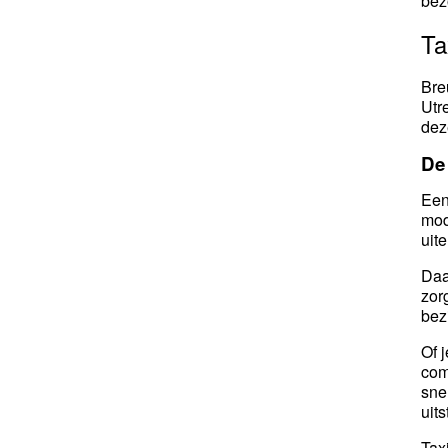
bez
Ta
Bre
Utr
dez
De
Een
mod
uit
Daa
zor
bez
Of 
com
sne
uit
Tax