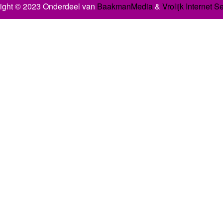
ight © 2023 Onderdeel van
BaakmanMedia
&
Vrolijk Internet S