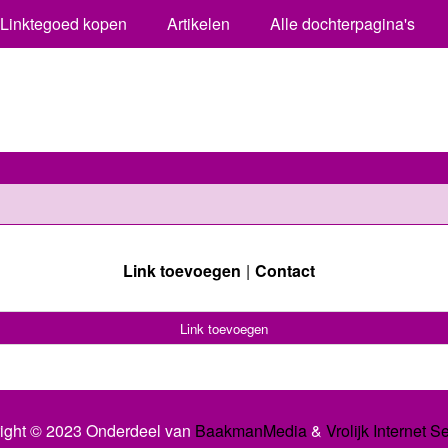
Linktegoed kopen
Artikelen
Alle dochterpagina's
Link toevoegen
Contact
Link toevoegen
ight © 2023 Onderdeel van
BaakmanMedia
&
Vrolijk Internet S