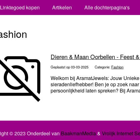
Linktegoed kopen
Artikelen
Alle dochterpagina's
ashion
Dieren & Maan Oorbellen - Feest 
Geplaatst op 03-03-2025
Categorie:
Fashion
Welkom bij AramatJewels: Jouw Unieke
sieradenliefhebber! Ben je op zoek naar
persoonlijkheid laten spreken? Bij Arama
ight © 2023 Onderdeel van
BaakmanMedia
&
Vrolijk Internet S