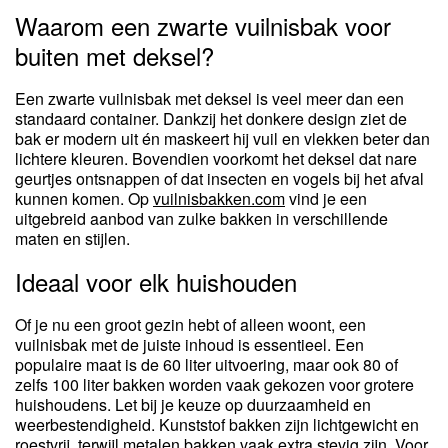
Waarom een zwarte vuilnisbak voor
buiten met deksel?
Een zwarte vuilnisbak met deksel is veel meer dan een
standaard container. Dankzij het donkere design ziet de
bak er modern uit én maskeert hij vuil en vlekken beter dan
lichtere kleuren. Bovendien voorkomt het deksel dat nare
geurtjes ontsnappen of dat insecten en vogels bij het afval
kunnen komen. Op
vuilnisbakken.com
vind je een
uitgebreid aanbod van zulke bakken in verschillende
maten en stijlen.
Ideaal voor elk huishouden
Of je nu een groot gezin hebt of alleen woont, een
vuilnisbak met de juiste inhoud is essentieel. Een
populaire maat is de 60 liter uitvoering, maar ook 80 of
zelfs 100 liter bakken worden vaak gekozen voor grotere
huishoudens. Let bij je keuze op duurzaamheid en
weerbestendigheid. Kunststof bakken zijn lichtgewicht en
roestvrij, terwijl metalen bakken vaak extra stevig zijn. Voor